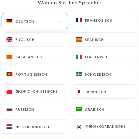
Wählen Sie Ihre Sprache:
Wählen Sie Ihre Sprache:
DE
MENÜ
FRANZÖSISCH
FRANZÖSISCH
DEUTSCH
DEUTSCH
ENGLISCH
ENGLISCH
SPANISCH
SPANISCH
/
START
KONTAKT
KATALANISCH
KATALANISCH
ITALIENISCH
ITALIENISCH
Kontakt
PORTUGIESISCH
PORTUGIESISCH
SCHWEDISCH
SCHWEDISCH
简体中文 (CHINESISCH)
简体中文 (CHINESISCH)
JAPANISCH
JAPANISCH
RUSSISCH
RUSSISCH
ARABISCH
ARABISCH
Le comptoir de Jean
한국어 (KOREANISCH)
한국어 (KOREANISCH)
NIEDERLÄNDISCH
NIEDERLÄNDISCH