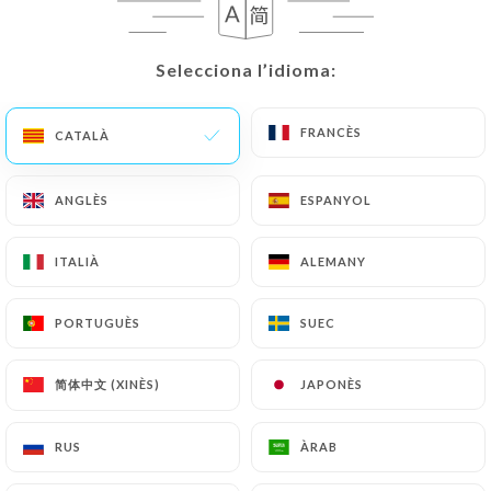
Chers clients,
Notre restaurant sera fermé du 9
août au 23 août inclus pour nos
Selecciona l’idioma:
Selecciona l’idioma:
congés d’été.
Nous serons heureux de vous
FRANCÈS
FRANCÈS
retrouver à partir du 24 août !
CATALÀ
CATALÀ
Merci pour votre fidélité et très bel
été à tous !
ANGLÈS
ANGLÈS
ESPANYOL
ESPANYOL
ITALIÀ
ITALIÀ
ALEMANY
ALEMANY
Qui som?
PORTUGUÈS
PORTUGUÈS
SUEC
SUEC
简体中文 (XINÈS)
简体中文 (XINÈS)
JAPONÈS
JAPONÈS
Niché au Perreux sur Marne, à deux pas
de Nogent sur Marne, Le Comptoir de
RUS
RUS
ÀRAB
ÀRAB
Jean est le nouveau restaurant